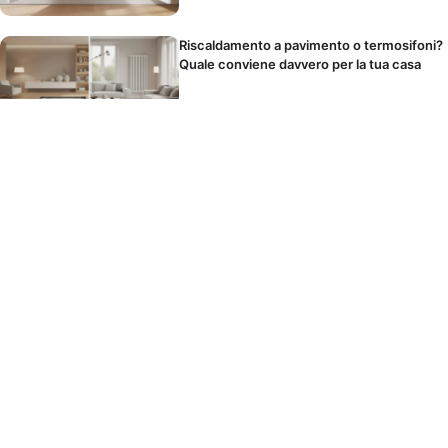
Riscaldamento a pavimento o termosifoni?
Quale conviene davvero per la tua casa
Il panno in microfibra si lava o si butta?
Come usarlo per non spostare solo la
polvere
I cibi che scatenano il mal di testa durante
le feste senza che tu lo sappia