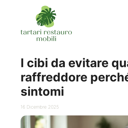
Vai
al
contenuto
I cibi da evitare qu
raffreddore perch
sintomi
16 Dicembre 2025