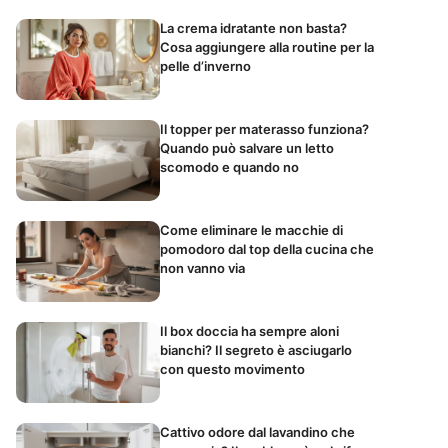
La crema idratante non basta?
Cosa aggiungere alla routine per la
pelle d’inverno
Il topper per materasso funziona?
Quando può salvare un letto
scomodo e quando no
Come eliminare le macchie di
pomodoro dal top della cucina che
non vanno via
Il box doccia ha sempre aloni
bianchi? Il segreto è asciugarlo
con questo movimento
Cattivo odore dal lavandino che