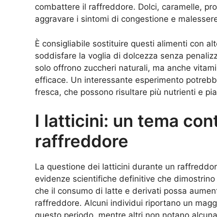
combattere il raffreddore. Dolci, caramelle, pr
aggravare i sintomi di congestione e malessere
È consigliabile sostituire questi alimenti con al
soddisfare la voglia di dolcezza senza penalizza
solo offrono zuccheri naturali, ma anche vitam
efficace. Un interessante esperimento potrebbe 
fresca, che possono risultare più nutrienti e pi
I latticini: un tema co
raffreddore
La questione dei latticini durante un raffredd
evidenze scientifiche definitive che dimostrin
che il consumo di latte e derivati possa aumen
raffreddore. Alcuni individui riportano un mag
questo periodo, mentre altri non notano alcuna