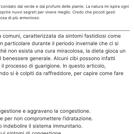
ircondato dal verde e dai profumi delle piante. La natura mi ispira ogni
prire nuovi segreti per vivere meglio. Credo che piccoli gesti
cosa di più armonioso.
iù comuni, caratterizzata da sintomi fastidiosi come
 particolare durante il periodo invernale che ci si
ché non esista una cura miracolosa, la dieta gioca un
 il benessere generale. Alcuni cibi possono infatti
 il processo di guarigione. In questo articolo,
ndo si è colpiti da raffreddore, per capire come fare
 digestione e aggravano la congestione.
re per non compromettere l’idratazione.
no indebolire il sistema immunitario.
i sui sintomi di congestione.