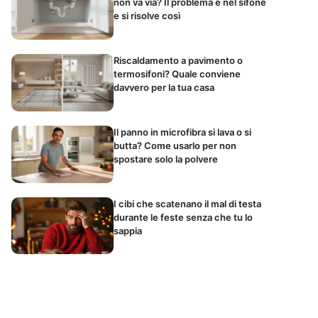
non va via? Il problema è nel sifone
e si risolve così
Riscaldamento a pavimento o
termosifoni? Quale conviene
davvero per la tua casa
Il panno in microfibra si lava o si
butta? Come usarlo per non
spostare solo la polvere
I cibi che scatenano il mal di testa
durante le feste senza che tu lo
sappia