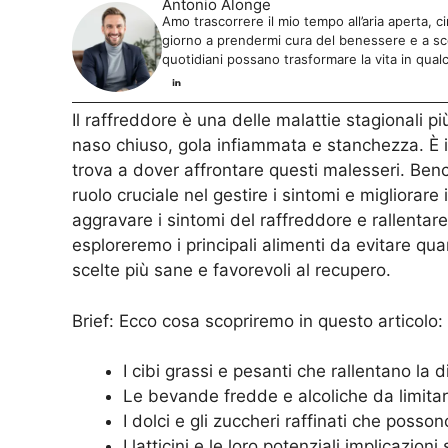
Antonio Alonge
Amo trascorrere il mio tempo all’aria aperta, c
giorno a prendermi cura del benessere e a sco
quotidiani possano trasformare la vita in qual
Il raffreddore è una delle malattie stagionali p
naso chiuso, gola infiammata e stanchezza. È in
trova a dover affrontare questi malesseri. Ben
ruolo cruciale nel gestire i sintomi e migliorare
aggravare i sintomi del raffreddore e rallentare
esploreremo i principali alimenti da evitare qua
scelte più sane e favorevoli al recupero.
Brief: Ecco cosa scopriremo in questo articolo:
I cibi grassi e pesanti che rallentano la
Le bevande fredde e alcoliche da limita
I dolci e gli zuccheri raffinati che posso
I latticini e le loro potenziali implicazion