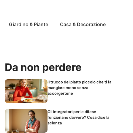
Giardino & Piante
Casa & Decorazione
Da non perdere
Il trucco del piatto piccolo che ti fa
mangiare meno senza
accorgertene
Gli integratori per le difese
funzionano davvero? Cosa dice la
scienza