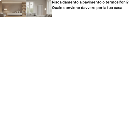
Riscaldamento a pavimento o termosifoni?
Quale conviene davvero per la tua casa
Il panno in microfibra si lava o si butta?
Come usarlo per non spostare solo la
polvere
I cibi che scatenano il mal di testa durante
le feste senza che tu lo sappia
© 2026 TARTARIRESTAUROMOBILI
CONTATTO