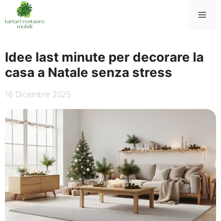
Vai
Me
al
contenuto
Idee last minute per decorare la
casa a Natale senza stress
16 Dicembre 2025