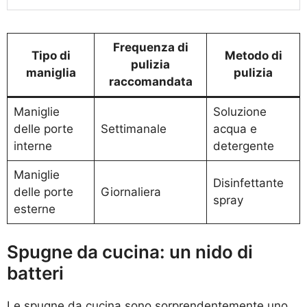
Frequenza di
Tipo di
Metodo di
pulizia
maniglia
pulizia
raccomandata
Maniglie
Soluzione
delle porte
Settimanale
acqua e
interne
detergente
Maniglie
Disinfettante
delle porte
Giornaliera
spray
esterne
Spugne da cucina: un nido di
batteri
Le spugne da cucina sono sorprendentemente uno