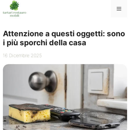
Vai
Me
al
contenuto
Attenzione a questi oggetti: sono
i più sporchi della casa
16 Dicembre 2025