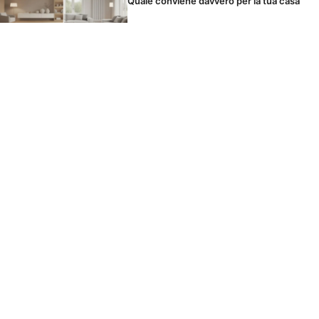
Quale conviene davvero per la tua casa
Il panno in microfibra si lava o si butta?
Come usarlo per non spostare solo la
polvere
I cibi che scatenano il mal di testa durante
le feste senza che tu lo sappia
© 2026 TARTARIRESTAUROMOBILI
CONTATTO
NOTE LEGALI
MAPPA DEL SITO