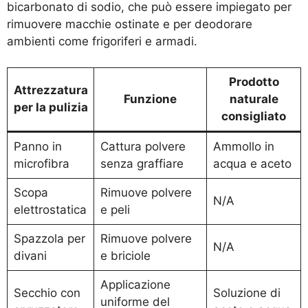
bicarbonato di sodio, che può essere impiegato per
rimuovere macchie ostinate e per deodorare
ambienti come frigoriferi e armadi.
Prodotto
Attrezzatura
Funzione
naturale
per la pulizia
consigliato
Panno in
Cattura polvere
Ammollo in
microfibra
senza graffiare
acqua e aceto
Scopa
Rimuove polvere
N/A
elettrostatica
e peli
Spazzola per
Rimuove polvere
N/A
divani
e briciole
Applicazione
Secchio con
Soluzione di
uniforme del