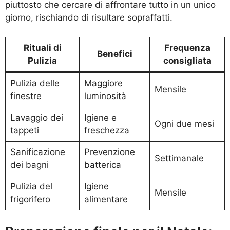
piuttosto che cercare di affrontare tutto in un unico
giorno, rischiando di risultare sopraffatti.
Rituali di
Frequenza
Benefici
Pulizia
consigliata
Pulizia delle
Maggiore
Mensile
finestre
luminosità
Lavaggio dei
Igiene e
Ogni due mesi
tappeti
freschezza
Sanificazione
Prevenzione
Settimanale
dei bagni
batterica
Pulizia del
Igiene
Mensile
frigorifero
alimentare