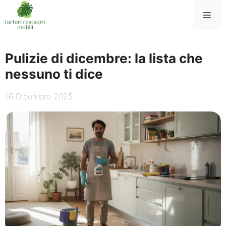
Vai
Me
al
contenuto
Pulizie di dicembre: la lista che
nessuno ti dice
16 Dicembre 2025