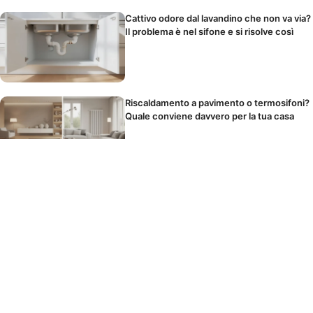
Cattivo odore dal lavandino che non va via?
Il problema è nel sifone e si risolve così
Riscaldamento a pavimento o termosifoni?
Quale conviene davvero per la tua casa
Il panno in microfibra si lava o si butta?
Come usarlo per non spostare solo la
polvere
I cibi che scatenano il mal di testa durante
le feste senza che tu lo sappia