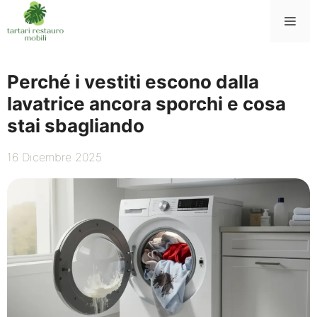
Vai
Me
al
contenuto
Perché i vestiti escono dalla
lavatrice ancora sporchi e cosa
stai sbagliando
16 Dicembre 2025