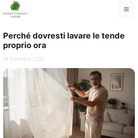
Vai
Me
al
contenuto
Perché dovresti lavare le tende
proprio ora
16 Dicembre 2025