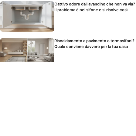
Cattivo odore dal lavandino che non va via?
Il problema è nel sifone e si risolve così
Riscaldamento a pavimento o termosifoni?
Quale conviene davvero per la tua casa
Il panno in microfibra si lava o si butta?
Come usarlo per non spostare solo la
polvere
I cibi che scatenano il mal di testa durante
le feste senza che tu lo sappia