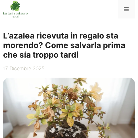
Vai
Me
al
contenuto
L’azalea ricevuta in regalo sta
morendo? Come salvarla prima
che sia troppo tardi
17 Dicembre 2025