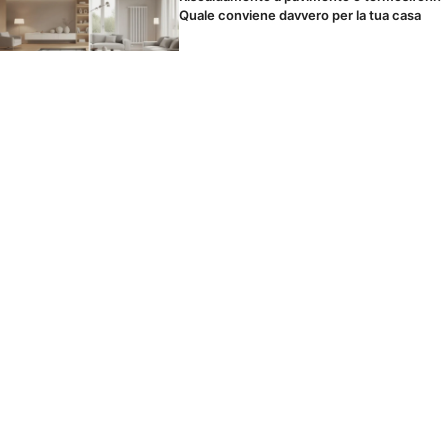
Quale conviene davvero per la tua casa
Il panno in microfibra si lava o si butta?
Come usarlo per non spostare solo la
polvere
I cibi che scatenano il mal di testa durante
le feste senza che tu lo sappia
© 2026 TARTARIRESTAUROMOBILI
CONTATTO
NOTE LEGALI