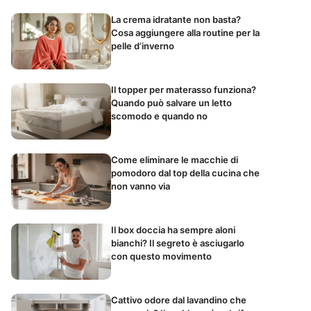
La crema idratante non basta?
Cosa aggiungere alla routine per la
pelle d’inverno
Il topper per materasso funziona?
Quando può salvare un letto
scomodo e quando no
Come eliminare le macchie di
pomodoro dal top della cucina che
non vanno via
Il box doccia ha sempre aloni
bianchi? Il segreto è asciugarlo
con questo movimento
Cattivo odore dal lavandino che