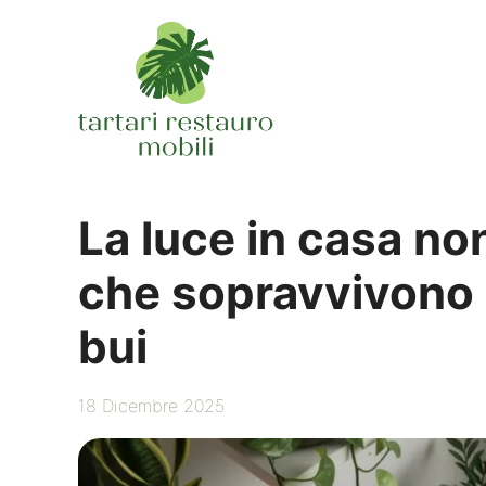
Vai
al
contenuto
La luce in casa no
che sopravvivono 
bui
18 Dicembre 2025