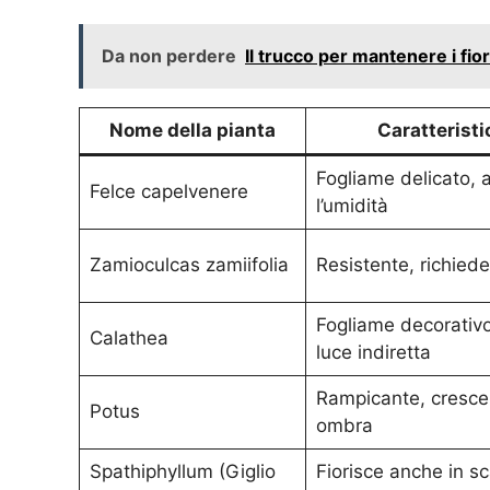
Da non perdere
Il trucco per mantenere i fio
Nome della pianta
Caratterist
Fogliame delicato,
Felce capelvenere
l’umidità
Zamioculcas zamiifolia
Resistente, richied
Fogliame decorativo
Calathea
luce indiretta
Rampicante, cresce
Potus
ombra
Spathiphyllum (Giglio
Fiorisce anche in s