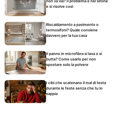
non va via? Il problema è nel sifone
e si risolve così
Riscaldamento a pavimento o
termosifoni? Quale conviene
davvero per la tua casa
Il panno in microfibra si lava o si
butta? Come usarlo per non
spostare solo la polvere
I cibi che scatenano il mal di testa
durante le feste senza che tu lo
sappia