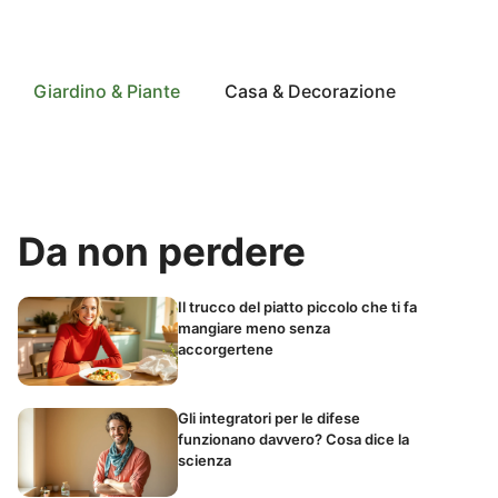
Giardino & Piante
Casa & Decorazione
Da non perdere
Il trucco del piatto piccolo che ti fa
mangiare meno senza
accorgertene
Gli integratori per le difese
funzionano davvero? Cosa dice la
scienza