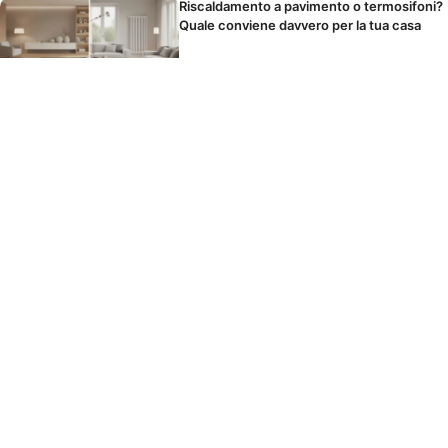
Riscaldamento a pavimento o termosifoni?
Quale conviene davvero per la tua casa
Il panno in microfibra si lava o si butta?
Come usarlo per non spostare solo la
polvere
I cibi che scatenano il mal di testa durante
le feste senza che tu lo sappia
© 2026 TARTARIRESTAUROMOBILI
CONTATTO