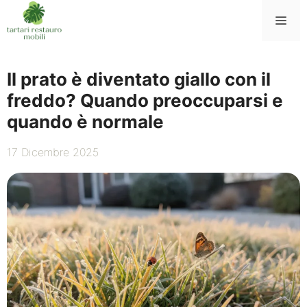
Vai
Me
al
contenuto
Il prato è diventato giallo con il
freddo? Quando preoccuparsi e
quando è normale
17 Dicembre 2025