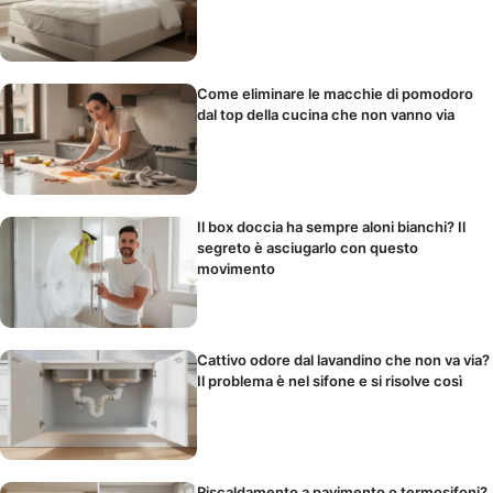
Come eliminare le macchie di pomodoro
dal top della cucina che non vanno via
Il box doccia ha sempre aloni bianchi? Il
segreto è asciugarlo con questo
movimento
Cattivo odore dal lavandino che non va via?
Il problema è nel sifone e si risolve così
Riscaldamento a pavimento o termosifoni?