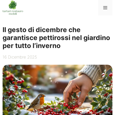
Vai
Me
al
contenuto
Il gesto di dicembre che
garantisce pettirossi nel giardino
per tutto l’inverno
16 Dicembre 2025