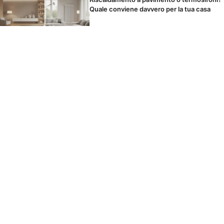
Quale conviene davvero per la tua casa
Il panno in microfibra si lava o si butta?
Come usarlo per non spostare solo la
polvere
I cibi che scatenano il mal di testa durante
le feste senza che tu lo sappia
© 2026 TARTARIRESTAUROMOBILI
CONTATTO
NOTE LEGALI