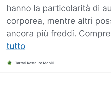
hanno la particolarità di 
corporea, mentre altri poss
ancora più freddi. Compre
I
tutto
cibi
che
scaldano
Tartari Restauro Mobili
davvero
il
corpo
in
inverno
e
quelli
che
ti
fanno