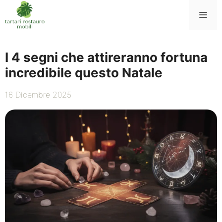
Vai
Me
al
contenuto
I 4 segni che attireranno fortuna
incredibile questo Natale
16 Dicembre 2025