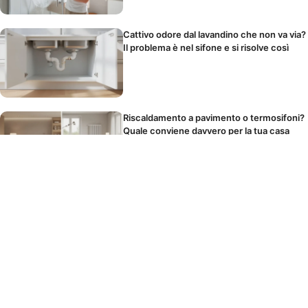
Cattivo odore dal lavandino che non va via?
Il problema è nel sifone e si risolve così
Riscaldamento a pavimento o termosifoni?
Quale conviene davvero per la tua casa
Il panno in microfibra si lava o si butta?
Come usarlo per non spostare solo la
polvere
I cibi che scatenano il mal di testa durante
le feste senza che tu lo sappia