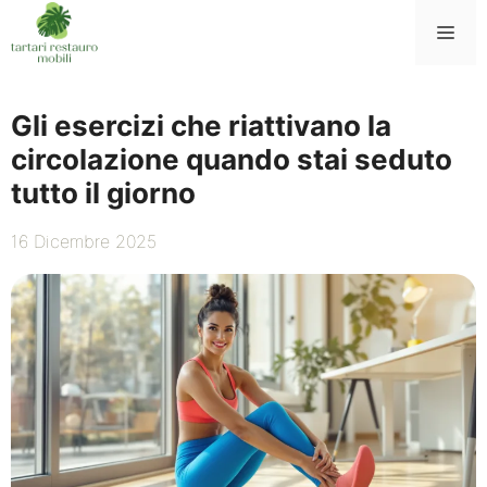
Vai
Me
al
contenuto
Gli esercizi che riattivano la
circolazione quando stai seduto
tutto il giorno
16 Dicembre 2025